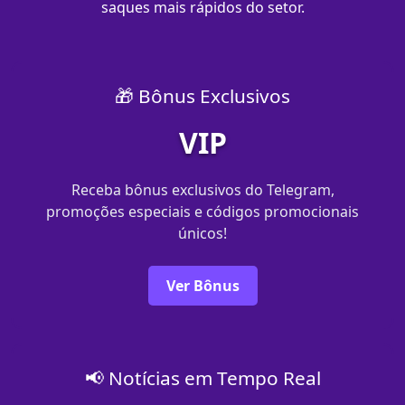
saques mais rápidos do setor.
🎁 Bônus Exclusivos
VIP
Receba bônus exclusivos do Telegram,
promoções especiais e códigos promocionais
únicos!
Ver Bônus
📢 Notícias em Tempo Real