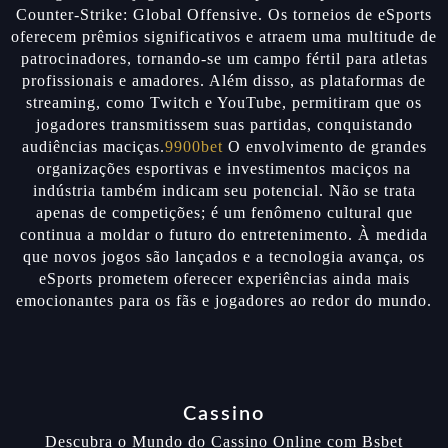
Counter-Strike: Global Offensive. Os torneios de eSports
oferecem prêmios significativos e atraem uma multitude de
patrocinadores, tornando-se um campo fértil para atletas
profissionais e amadores. Além disso, as plataformas de
streaming, como Twitch e YouTube, permitiram que os
jogadores transmitissem suas partidas, conquistando
audiências maciças.
9900bet
O envolvimento de grandes
organizações esportivas e investimentos maciços na
indústria também indicam seu potencial. Não se trata
apenas de competições; é um fenômeno cultural que
continua a moldar o futuro do entretenimento. À medida
que novos jogos são lançados e a tecnologia avança, os
eSports prometem oferecer experiências ainda mais
emocionantes para os fãs e jogadores ao redor do mundo.
Cassino
Descubra o Mundo do Cassino Online com Bsbet