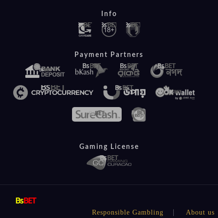
Info
Payment Partners
Gaming License
Responsible Gambling
About us