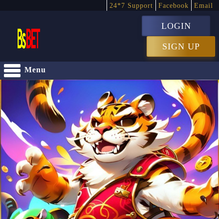
24*7 Support
Facebook
Email
LOGIN
SIGN UP
Menu