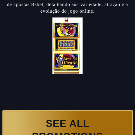
de apostas Bsbet, detalhando sua variedade, atração e a
evolução do jogo online.
SEE ALL