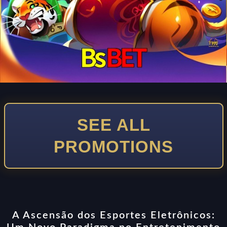
SEE ALL
PROMOTIONS
A Ascensão dos Esportes Eletrônicos: