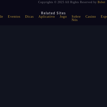
Copyrights © 2025 All Rights Reserved by
Bsbet
Related Sites
de
Eventos
Dicas
Aplicativo
Jogo
Sobre
Casino
Esp
Nós