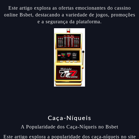
Este artigo explora as ofertas emocionantes do cassino
online Bsbet, destacando a variedade de jogos, promoções
e a segurança da plataforma.
Caça-Níqueis
A Popularidade dos Caça-Níqueis no Bsbet
Este artigo explora a popularidade dos caça-níqueis no site