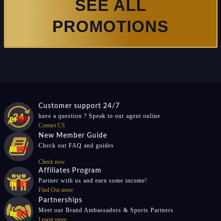
SEE ALL
PROMOTIONS
Customer support 24/7
have a question ? Speak to our agent online
Contact CS
New Member Guide
Check out FAQ and guides
Check now
Affiliates Program
Partner with us and earn some income!
Find Out more
Partnerships
Meet our Brand Ambassadors & Sports Partners
Learnt more